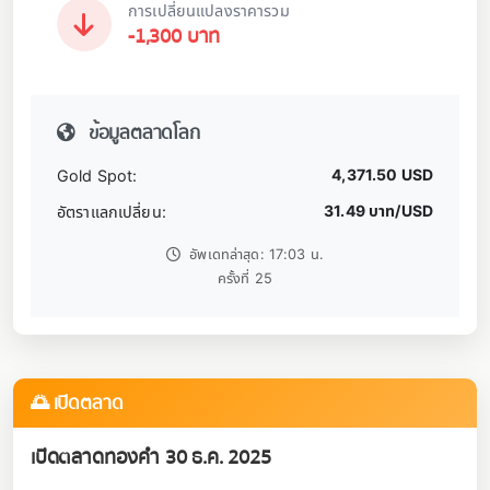
การเปลี่ยนแปลงราคารวม
-1,300 บาท
ข้อมูลตลาดโลก
4,371.50 USD
Gold Spot:
31.49 บาท/USD
อัตราแลกเปลี่ยน:
อัพเดทล่าสุด: 17:03 น.
ครั้งที่ 25
🌅 เปิดตลาด
เปิดตลาดทองคำ 30 ธ.ค. 2025