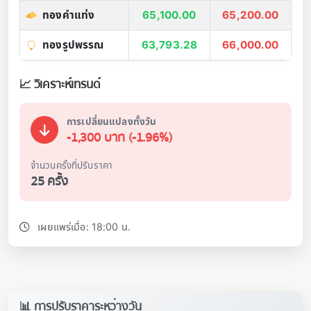
ทองคำแท่ง
65,100.00
65,200.00
ทองรูปพรรณ
63,793.28
66,000.00
📈 วิเคราะห์เทรนด์
การเปลี่ยนแปลงทั้งวัน
-1,300 บาท (-1.96%)
จำนวนครั้งที่ปรับราคา
25 ครั้ง
เผยแพร่เมื่อ: 18:00 น.
📊 การปรับราคาระหว่างวัน