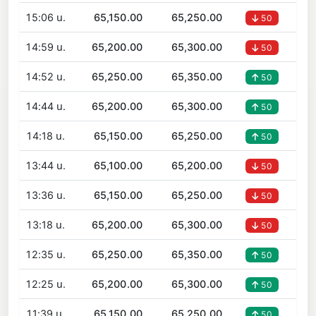
15:06 น.
65,150.00
65,250.00
50
14:59 น.
65,200.00
65,300.00
50
14:52 น.
65,250.00
65,350.00
50
14:44 น.
65,200.00
65,300.00
50
14:18 น.
65,150.00
65,250.00
50
13:44 น.
65,100.00
65,200.00
50
13:36 น.
65,150.00
65,250.00
50
13:18 น.
65,200.00
65,300.00
50
12:35 น.
65,250.00
65,350.00
50
12:25 น.
65,200.00
65,300.00
50
11:39 น.
65,150.00
65,250.00
50