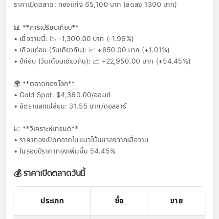
ราคาเปิดตลาด: ทองแท่ง 65,100 บาท (ลดลง 1300 บาท)
📊 **การเปรียบเทียบ**
• เมื่อวานนี้: 📉 -1,300.00 บาท (-1.96%)
• เดือนก่อน (วันเดียวกัน): 📈 +650.00 บาท (+1.01%)
• ปีก่อน (วันเดือนเดียวกัน): 📈 +22,950.00 บาท (+54.45%)
🌍 **ตลาดทองโลก**
• Gold Spot: $4,360.00/ออนซ์
• อัตราแลกเปลี่ยน: 31.55 บาท/ดอลลาร์
📈 **วิเคราะห์เทรนด์**
• ราคาทองเปิดตลาดในแนวโน้มขาลงจากเมื่อวาน
• ในรอบปีราคาทองเพิ่มขึ้น 54.45%
💰 ราคาเปิดตลาดวันนี้
ประเภท
ซื้อ
ขาย