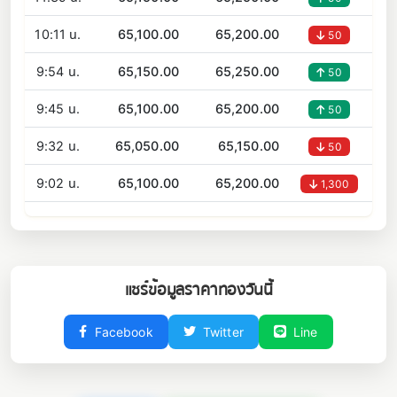
10:11 น.
65,100.00
65,200.00
50
9:54 น.
65,150.00
65,250.00
50
9:45 น.
65,100.00
65,200.00
50
9:32 น.
65,050.00
65,150.00
50
9:02 น.
65,100.00
65,200.00
1,300
แชร์ข้อมูลราคาทองวันนี้
Facebook
Twitter
Line