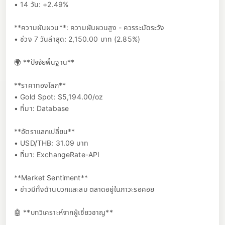
• 14 วัน: +2.49%
**ความผันผวน**: ความผันผวนสูง - ควรระมัดระวัง
• ช่วง 7 วันล่าสุด: 2,150.00 บาท (2.85%)
🌍 **ปัจจัยพื้นฐาน**
**ราคาทองโลก**
• Gold Spot: $5,194.00/oz
• ที่มา: Database
**อัตราแลกเปลี่ยน**
• USD/THB: 31.09 บาท
• ที่มา: ExchangeRate-API
**Market Sentiment**
• ข่าวมีทั้งด้านบวกและลบ ตลาดอยู่ในภาวะรอคอย
🤖 **บทวิเคราะห์จากผู้เชี่ยวชาญ**