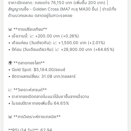
ราคาเปิดตลาด: ทองแท่ง 76,150 บาท (เพิ่มขึ้น 200 บาท) |
สัญญาณซื้อ - Golden Cross (MA7 ทะลุ MA30 ขึ้น) | ข่าวมีทั้ง
ด้านบวกและลบ ตลาดอยู่ในภาวะรอคอย
📊 **การเปรียบเทียบ**
• เมื่อวานนี้: 📈 +200.00 บาท (+0.26%)
• เดือนก่อน (วันเดียวกัน): 📈 +1,500.00 บาท (+2.01%)
• ปีก่อน (วันเดือนเดียวกัน): 📈 +29,900.00 บาท (+64.65%)
🌍 **ตลาดทองโลก**
• Gold Spot: $5,194.00/ออนซ์
• อัตราแลกเปลี่ยน: 31.08 บาท/ดอลลาร์
📈 **วิเคราะห์เทรนด์**
• ราคาทองเปิดตลาดในแนวโน้มขาขึ้นจากเมื่อวาน
• ในรอบปีราคาทองเพิ่มขึ้น 64.65%
📊 **การวิเคราะห์ทางเทคนิค**
**RSI (14 วัน)**: 62.94