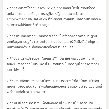
• **ตลาดทองโลก**: ราคา Gold Spot เคลื่อนไหวในกรอบจำกัด
สะท้อนการรอคอยข้อมูลเศรษฐกิจสหรัฐ โดยเฉพาะตัวเลข
Employment และ Inflation ที่จะออกสัปดาห์หน้า นักลงทุนทั่วโลกยัง
ระมัดระวังไม่รีบเข้าซื้อที่ระดับสูง
• **ค่าเงินดอลลาร์**: ดอลลาร์เคลื่อนไหวจำกัดหลังตลาดปรับฐาน
จากข้อมูลเศรษฐกิจ ความแข็งแกร่งของดอลลาร์เป็นปัจจัยสำคัญต่อ
ทิศทางทองคำและส่งผลผ่านกลไกอัตราแลกเปลี่ยน
• **อัตราแลกเปลี่ยนบาท/ดอลลาร์**: มีเสถียรภาพช่วยลดความ
ผันผวนราคาทองในประเทศ เป็นปัจจัยบวกให้นักลงทุนไทยคาดการณ์
ราคาได้ง่ายขึ้น
• **ความต้องการจากสถาบัน**: ธนาคารกลางทั่วโลกยังเพิ่มสำรอง
ทองคำ มองว่าเป็นสินทรัพย์ปลอดภัยช่วยกระจายความเสี่ยง แนวโน้มนี้
จะดำเนินต่อในระยะกลาง-ยาว
• **เงินเฟ้อ**: อัตราเงินเฟ้อยังสูงกว่าเป้าหมายแม้ชะลอตัวบ้าง
ทองคำจึงยังเป็นที่นิยมป้องกันการสูญเสียมูลค่า นักลงทุนหลายรายถือ