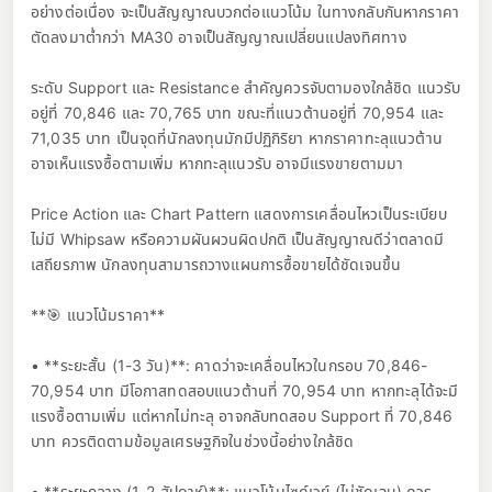
อย่างต่อเนื่อง จะเป็นสัญญาณบวกต่อแนวโน้ม ในทางกลับกันหากราคา
ตัดลงมาต่ำกว่า MA30 อาจเป็นสัญญาณเปลี่ยนแปลงทิศทาง
ระดับ Support และ Resistance สำคัญควรจับตามองใกล้ชิด แนวรับ
อยู่ที่ 70,846 และ 70,765 บาท ขณะที่แนวต้านอยู่ที่ 70,954 และ
71,035 บาท เป็นจุดที่นักลงทุนมักมีปฏิกิริยา หากราคาทะลุแนวต้าน
อาจเห็นแรงซื้อตามเพิ่ม หากทะลุแนวรับ อาจมีแรงขายตามมา
Price Action และ Chart Pattern แสดงการเคลื่อนไหวเป็นระเบียบ
ไม่มี Whipsaw หรือความผันผวนผิดปกติ เป็นสัญญาณดีว่าตลาดมี
เสถียรภาพ นักลงทุนสามารถวางแผนการซื้อขายได้ชัดเจนขึ้น
**🎯 แนวโน้มราคา**
• **ระยะสั้น (1-3 วัน)**: คาดว่าจะเคลื่อนไหวในกรอบ 70,846-
70,954 บาท มีโอกาสทดสอบแนวต้านที่ 70,954 บาท หากทะลุได้จะมี
แรงซื้อตามเพิ่ม แต่หากไม่ทะลุ อาจกลับทดสอบ Support ที่ 70,846
บาท ควรติดตามข้อมูลเศรษฐกิจในช่วงนี้อย่างใกล้ชิด
• **ระยะกลาง (1-2 สัปดาห์)**: แนวโน้มไซด์เวย์ (ไม่ชัดเจน) ควร