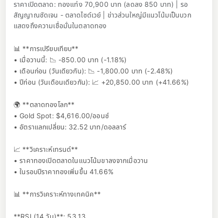
ราคาเปิดตลาด: ทองแท่ง 70,900 บาท (ลดลง 850 บาท) | รอ
สัญญาณชัดเจน - ตลาดไซด์เวย์ | ข่าวส่วนใหญ่มีแนวโน้มเป็นบวก
แสดงถึงความเชื่อมั่นในตลาดทอง
📊 **การเปรียบเทียบ**
• เมื่อวานนี้: 📉 -850.00 บาท (-1.18%)
• เดือนก่อน (วันเดียวกัน): 📉 -1,800.00 บาท (-2.48%)
• ปีก่อน (วันเดือนเดียวกัน): 📈 +20,850.00 บาท (+41.66%)
🌍 **ตลาดทองโลก**
• Gold Spot: $4,616.00/ออนซ์
• อัตราแลกเปลี่ยน: 32.52 บาท/ดอลลาร์
📈 **วิเคราะห์เทรนด์**
• ราคาทองเปิดตลาดในแนวโน้มขาลงจากเมื่อวาน
• ในรอบปีราคาทองเพิ่มขึ้น 41.66%
📊 **การวิเคราะห์ทางเทคนิค**
**RSI (14 วัน)**: 53.13