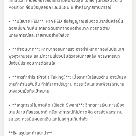
Inflation ที่จะออกอาจสร้างความผันผวนสูง นักลงทุนควรลดขนาด
Position ก่อนข้อมูลออก และมีแผน B สำหรับทุกสถานการณ์
• **นโยบาย FED**: หาก FED ส่งสัญญาณเข้มงวดมากขึ้นหรือขึ้น
ดอกเบี้ยกะทันหัน อาจกดดันราคาทองอย่างมาก ควรติดตาม
แถลงการณ์และรายงานอย่างใกล้ชิด
• **ค่าเงินบาท**: หากบาทอ่อนค่าแรง อาจทำให้ราคาทองในประเทศ
พุ่งสูงเกินจริง และมีความเสี่ยงปรับตัวลงในภายหลัง ควรพิจารณา
ปัจจัยนี้ประกอบการตัดสินใจ
• **การทำกำไร (Profit Taking)**: เมื่อราคาใกล้แนวต้าน อาจมีแรง
ขายทำกำไรเพิ่มขึ้น ทำให้ราคาปรับฐาน ควรระวังและอาจพิจารณาขาย
บางส่วนเมื่อถึงเป้าหมาย
• **เหตุการณ์ไม่คาดคิด (Black Swan)**: วิกฤตการเงิน การเมือง
บานปลาย ภัยธรรมชาติ หรือเหตุการณ์ที่ไม่คาดคิด อาจส่งผลกระทบ
รุนแรง ควรมีแผนฉุกเฉินและไม่ลงทุนเกินกำลัง
**📝 สรุปและคำแนะนำ**