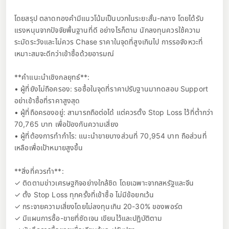
โดยสรุป ตลาดทองคำมีแนวโน้มเป็นบวกในระยะสั้น-กลาง โดยได้รับ
แรงหนุนจากปัจจัยพื้นฐานที่ดี อย่างไรก็ตาม นักลงทุนควรใช้ความ
ระมัดระวังและไม่ควร Chase ราคาในจุดที่สูงเกินไป การรอจังหวะที่
เหมาะสมจะดีกว่าเข้าซื้อด้วยอารมณ์
**คำแนะนำเชิงกลยุทธ์**:
• ผู้ที่ยังไม่ถือครอง: รอซื้อในจุดที่ราคาปรับฐานมาทดสอบ Support
อย่าเข้าซื้อที่ราคาสูงสุด
• ผู้ที่ถือครองอยู่: สามารถถือต่อได้ แต่ควรตั้ง Stop Loss ไว้ที่ต่ำกว่า
70,765 บาท เพื่อป้องกันความเสี่ยง
• ผู้ที่ต้องการทำกำไร: แนะนำขายบางส่วนที่ 70,954 บาท ถือส่วนที่
เหลือเพื่อเป้าหมายสูงขึ้น
**สิ่งที่ควรทำ**:
✓ ติดตามข่าวเศรษฐกิจอย่างใกล้ชิด โดยเฉพาะจากสหรัฐและจีน
✓ ตั้ง Stop Loss ทุกครั้งที่เข้าซื้อ ไม่มีข้อยกเว้น
✓ กระจายความเสี่ยงโดยไม่ลงทุนเกิน 20-30% ของพอร์ต
✓ มีแผนการซื้อ-ขายที่ชัดเจน เขียนไว้และปฏิบัติตาม