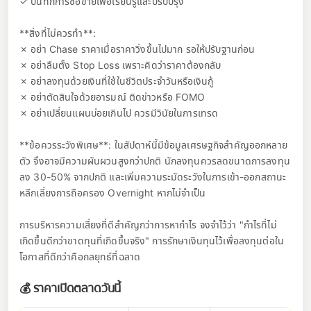
✓ บันทึกการซื้อขายเพื่อเรียนรู้และปรับปรุง
**สิ่งที่ไม่ควรทำ**:
✗ อย่า Chase ราคาเมื่อราคาวิ่งขึ้นไปมาก รอให้ปรับฐานก่อน
✗ อย่าลืมตั้ง Stop Loss เพราะคิดว่าราคาต้องกลับ
✗ อย่าลงทุนด้วยเงินที่ใช้ในชีวิตประจำวันหรือเงินกู้
✗ อย่าตัดสินใจด้วยอารมณ์ ติดข่าวหรือ FOMO
✗ อย่าเปลี่ยนแผนบ่อยเกินไป ควรมีวินัยในการเทรด
**ข้อควรระวังพิเศษ**: ในสัปดาห์นี้มีข้อมูลเศรษฐกิจสำคัญออกหลาย
ตัว จึงอาจมีความผันผวนสูงกว่าปกติ นักลงทุนควรลดขนาดการลงทุน
ลง 30-50% จากปกติ และเพิ่มความระมัดระวังในการเข้า-ออกสถานะ
หลีกเลี่ยงการถือครอง Overnight หากไม่จำเป็น
การบริหารความเสี่ยงที่ดีสำคัญกว่าการหากำไร จงจำไว้ว่า "กำไรที่ไม่
เกิดขึ้นดีกว่าขาดทุนที่เกิดขึ้นจริง" การรักษาเงินทุนไว้เพื่อลงทุนต่อใน
โอกาสที่ดีกว่าคือกลยุทธ์ที่ฉลาด
💰 ราคาเปิดตลาดวันนี้