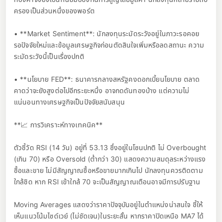
ครองเป็นส่วนหนึ่งของพอร์ต
• **Market Sentiment**: นักลงทุนระมัดระวังอยู่ในภาวะรอคอย
รอปัจจัยใหม่และข้อมูลเศรษฐกิจก่อนตัดสินใจเพิ่มหรือลดสถานะ ความ
ระมัดระวังนี้เป็นเรื่องปกติ
• **นโยบาย FED**: ธนาคารกลางสหรัฐคงดอกเบี้ยนโยบาย ตลาด
คาดว่าจะยังสูงต่อไปอีกระยะหนึ่ง อาจกดดันทองบ้าง แต่ความไม่
แน่นอนทางเศรษฐกิจเป็นปัจจัยสนับสนุน
**📈 การวิเคราะห์ทางเทคนิค**
ตัวชี้วัด RSI (14 วัน) อยู่ที่ 53.13 ซึ่งอยู่ในโซนปกติ ไม่ Overbought
(เกิน 70) หรือ Oversold (ต่ำกว่า 30) แสดงความสมดุลระหว่างแรง
ซื้อและขาย ไม่มีสัญญาณซื้อหรือขายมากเกินไป นักลงทุนควรติดตาม
ใกล้ชิด หาก RSI เข้าใกล้ 70 จะเป็นสัญญาณเตือนอาจมีการปรับฐาน
Moving Averages แสดงว่าราคาปัจจุบันอยู่ในตำแหน่งน่าสนใจ ชี้ให้
เห็นแนวโน้มไซด์เวย์ (ไม่ชัดเจน)ในระยะสั้น หากราคาปิดเหนือ MA7 ได้