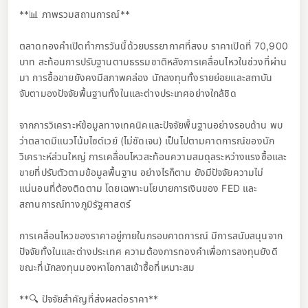
**📊 ภาพรวมสถานการณ์**
ตลาดทองคำเปิดทำการวันนี้ด้วยบรรยากาศที่สงบ ราคาเปิดที่ 70,900
บาท สะท้อนการปรับฐานตามธรรมชาติหลังการเคลื่อนไหวในช่วงที่ผ่าน
มา การซื้อขายยังคงมีสภาพคล่อง นักลงทุนทั้งรายย่อยและสถาบัน
จับตามองปัจจัยพื้นฐานทั้งในและต่างประเทศอย่างใกล้ชิด
จากการวิเคราะห์ข้อมูลทางเทคนิคและปัจจัยพื้นฐานอย่างรอบด้าน พบ
ว่าตลาดมีแนวโน้มไซด์เวย์ (ไม่ชัดเจน) เป็นไปตามคาดการณ์ของนัก
วิเคราะห์ส่วนใหญ่ การเคลื่อนไหวสะท้อนความสมดุลระหว่างแรงซื้อและ
ขายที่ปรับตัวตามข้อมูลพื้นฐาน อย่างไรก็ตาม ยังมีปัจจัยความไม่
แน่นอนที่ต้องติดตาม โดยเฉพาะนโยบายการเงินของ FED และ
สถานการณ์ทางภูมิรัฐศาสตร์
การเคลื่อนไหวของราคาอยู่ภายในกรอบคาดการณ์ มีการสนับสนุนจาก
ปัจจัยทั้งในและต่างประเทศ ความต้องการทองคำเพื่อการลงทุนยังดี
ขณะที่นักลงทุนมองหาโอกาสเข้าซื้อที่เหมาะสม
**🔍 ปัจจัยสำคัญที่ส่งผลต่อราคา**