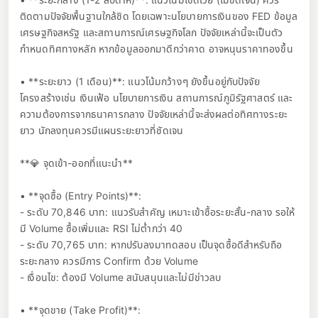
ติดตามปัจจัยพื้นฐานใกล้ชิด โดยเฉพาะนโยบายการเงินของ FED ข้อมูล
เศรษฐกิจสหรัฐ และสถานการณ์เศรษฐกิจโลก ปัจจัยเหล่านี้จะเป็นตัว
กำหนดทิศทางหลัก หากข้อมูลออกมาดีกว่าคาด อาจหนุนราคาทองขึ้น
• **ระยะยาว (1 เดือน)**: แนวโน้มกว้างๆ ยังขึ้นอยู่กับปัจจัย
โครงสร้างเช่น เงินเฟ้อ นโยบายการเงิน สถานการณ์ภูมิรัฐศาสตร์ และ
ความต้องการจากธนาคารกลาง ปัจจัยเหล่านี้จะส่งผลต่อทิศทางระยะ
ยาว นักลงทุนควรมีแผนระยะยาวที่ชัดเจน
**💎 จุดเข้า-ออกที่แนะนำ**
• **จุดซื้อ (Entry Points)**:
- ระดับ 70,846 บาท: แนวรับสำคัญ เหมาะเข้าซื้อระยะสั้น-กลาง รอให้
มี Volume ซื้อเพิ่มและ RSI ไม่ต่ำกว่า 40
- ระดับ 70,765 บาท: หากปรับลงมาทดสอบ เป็นจุดซื้อดีสำหรับถือ
ระยะกลาง ควรมีการ Confirm ด้วย Volume
- เงื่อนไข: ต้องมี Volume สนับสนุนและไม่มีข่าวลบ
• **จุดขาย (Take Profit)**: