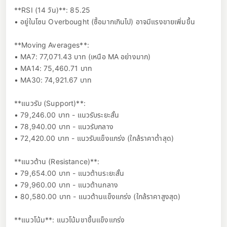
**RSI (14 วัน)**: 85.25
• อยู่ในโซน Overbought (ซื้อมากเกินไป) อาจมีแรงขายเพิ่มขึ้น
**Moving Averages**:
• MA7: 77,071.43 บาท (เหนือ MA อย่างมาก)
• MA14: 75,460.71 บาท
• MA30: 74,921.67 บาท
**แนวรับ (Support)**:
• 79,246.00 บาท - แนวรับระยะสั้น
• 78,940.00 บาท - แนวรับกลาง
• 72,420.00 บาท - แนวรับแข็งแกร่ง (ใกล้ราคาต่ำสุด)
**แนวต้าน (Resistance)**:
• 79,654.00 บาท - แนวต้านระยะสั้น
• 79,960.00 บาท - แนวต้านกลาง
• 80,580.00 บาท - แนวต้านแข็งแกร่ง (ใกล้ราคาสูงสุด)
**แนวโน้ม**: แนวโน้มขาขึ้นแข็งแกร่ง