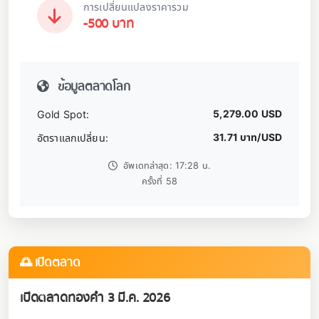
การเปลี่ยนแปลงราคารวม
-500 บาท
ข้อมูลตลาดโลก
5,279.00 USD
Gold Spot:
31.71 บาท/USD
อัตราแลกเปลี่ยน:
อัพเดทล่าสุด: 17:28 น.
ครั้งที่ 58
🌅 เปิดตลาด
เปิดตลาดทองคำ 3 มี.ค. 2026