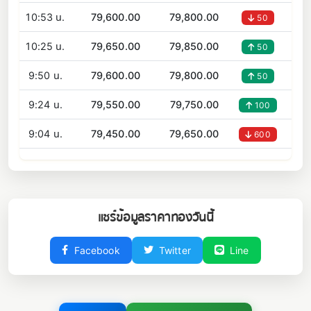
10:53 น.
79,600.00
79,800.00
50
10:25 น.
79,650.00
79,850.00
50
9:50 น.
79,600.00
79,800.00
50
9:24 น.
79,550.00
79,750.00
100
9:04 น.
79,450.00
79,650.00
600
แชร์ข้อมูลราคาทองวันนี้
Facebook
Twitter
Line