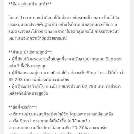
**📝 สรุปและคำแนะนำ**
โดยสรุป ตลาดทองคำมีแนวโน้มเป็นบวกในระยะสั้น-กลาง โดยได้รับ
แรงหนุนจากปัจจัยพื้นฐานที่ดี อย่างไรก็ตาม นักลงทุนควรใช้ความ
ระมัดระวังและไม่ควร Chase ราคาในจุดที่สูงเกินไป การรอจังหวะที่
เหมาะสมจะดีกว่าเข้าซื้อด้วยอารมณ์
**คำแนะนำเชิงกลยุทธ์**:
• ผู้ที่ยังไม่ถือครอง: รอซื้อในจุดที่ราคาปรับฐานมาทดสอบ Support
อย่าเข้าซื้อที่ราคาสูงสุด
• ผู้ที่ถือครองอยู่: สามารถถือต่อได้ แต่ควรตั้ง Stop Loss ไว้ที่ต่ำกว่า
62,293 บาท เพื่อป้องกันความเสี่ยง
• ผู้ที่ต้องการทำกำไร: แนะนำขายบางส่วนที่ 62,793 บาท ถือส่วนที่
เหลือเพื่อเป้าหมายสูงขึ้น
**สิ่งที่ควรทำ**:
✓ ติดตามข่าวเศรษฐกิจอย่างใกล้ชิด โดยเฉพาะจากสหรัฐและจีน
✓ ตั้ง Stop Loss ทุกครั้งที่เข้าซื้อ ไม่มีข้อยกเว้น
✓ กระจายความเสี่ยงโดยไม่ลงทุนเกิน 20-30% ของพอร์ต