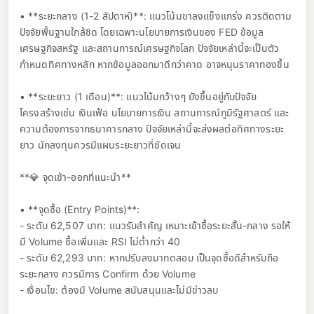
• **ระยะกลาง (1-2 สัปดาห์)**: แนวโน้มขาลงแข็งแกร่ง ควรติดตาม
ปัจจัยพื้นฐานใกล้ชิด โดยเฉพาะนโยบายการเงินของ FED ข้อมูล
เศรษฐกิจสหรัฐ และสถานการณ์เศรษฐกิจโลก ปัจจัยเหล่านี้จะเป็นตัว
กำหนดทิศทางหลัก หากข้อมูลออกมาดีกว่าคาด อาจหนุนราคาทองขึ้น
• **ระยะยาว (1 เดือน)**: แนวโน้มกว้างๆ ยังขึ้นอยู่กับปัจจัย
โครงสร้างเช่น เงินเฟ้อ นโยบายการเงิน สถานการณ์ภูมิรัฐศาสตร์ และ
ความต้องการจากธนาคารกลาง ปัจจัยเหล่านี้จะส่งผลต่อทิศทางระยะ
ยาว นักลงทุนควรมีแผนระยะยาวที่ชัดเจน
**💎 จุดเข้า-ออกที่แนะนำ**
• **จุดซื้อ (Entry Points)**:
- ระดับ 62,507 บาท: แนวรับสำคัญ เหมาะเข้าซื้อระยะสั้น-กลาง รอให้
มี Volume ซื้อเพิ่มและ RSI ไม่ต่ำกว่า 40
- ระดับ 62,293 บาท: หากปรับลงมาทดสอบ เป็นจุดซื้อดีสำหรับถือ
ระยะกลาง ควรมีการ Confirm ด้วย Volume
- เงื่อนไข: ต้องมี Volume สนับสนุนและไม่มีข่าวลบ