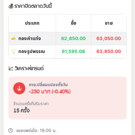
💰 ราคาปิดตลาดวันนี้
ประเภท
ซื้อ
ขาย
ทองคำแท่ง
62,850.00
63,050.00
ทองรูปพรรณ
61,595.08
63,850.00
📈 วิเคราะห์เทรนด์
การเปลี่ยนแปลงทั้งวัน
-250 บาท (-0.40%)
จำนวนครั้งที่ปรับราคา
15 ครั้ง
เผยแพร่เมื่อ: 18:00 น.