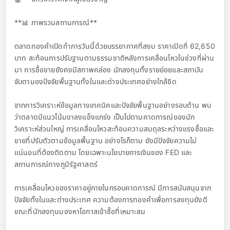
**📊 ภาพรวมสถานการณ์**
ตลาดทองคำเปิดทำการวันนี้ด้วยบรรยากาศที่สงบ ราคาเปิดที่ 62,650
บาท สะท้อนการปรับฐานตามธรรมชาติหลังการเคลื่อนไหวในช่วงที่ผ่าน
มา การซื้อขายยังคงมีสภาพคล่อง นักลงทุนทั้งรายย่อยและสถาบัน
จับตามองปัจจัยพื้นฐานทั้งในและต่างประเทศอย่างใกล้ชิด
จากการวิเคราะห์ข้อมูลทางเทคนิคและปัจจัยพื้นฐานอย่างรอบด้าน พบ
ว่าตลาดมีแนวโน้มขาลงแข็งแกร่ง เป็นไปตามคาดการณ์ของนัก
วิเคราะห์ส่วนใหญ่ การเคลื่อนไหวสะท้อนความสมดุลระหว่างแรงซื้อและ
ขายที่ปรับตัวตามข้อมูลพื้นฐาน อย่างไรก็ตาม ยังมีปัจจัยความไม่
แน่นอนที่ต้องติดตาม โดยเฉพาะนโยบายการเงินของ FED และ
สถานการณ์ทางภูมิรัฐศาสตร์
การเคลื่อนไหวของราคาอยู่ภายในกรอบคาดการณ์ มีการสนับสนุนจาก
ปัจจัยทั้งในและต่างประเทศ ความต้องการทองคำเพื่อการลงทุนยังดี
ขณะที่นักลงทุนมองหาโอกาสเข้าซื้อที่เหมาะสม