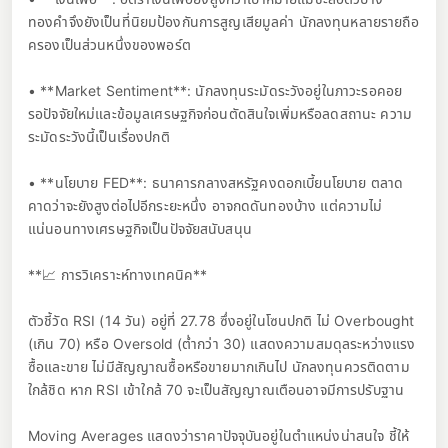
ทองคำจึงยังเป็นที่นิยมป้องกันการสูญเสียมูลค่า นักลงทุนหลายรายถือ
ครองเป็นส่วนหนึ่งของพอร์ต
• **Market Sentiment**: นักลงทุนระมัดระวังอยู่ในภาวะรอคอย
รอปัจจัยใหม่และข้อมูลเศรษฐกิจก่อนตัดสินใจเพิ่มหรือลดสถานะ ความ
ระมัดระวังนี้เป็นเรื่องปกติ
• **นโยบาย FED**: ธนาคารกลางสหรัฐคงดอกเบี้ยนโยบาย ตลาด
คาดว่าจะยังสูงต่อไปอีกระยะหนึ่ง อาจกดดันทองบ้าง แต่ความไม่
แน่นอนทางเศรษฐกิจเป็นปัจจัยสนับสนุน
**📈 การวิเคราะห์ทางเทคนิค**
ตัวชี้วัด RSI (14 วัน) อยู่ที่ 27.78 ซึ่งอยู่ในโซนปกติ ไม่ Overbought
(เกิน 70) หรือ Oversold (ต่ำกว่า 30) แสดงความสมดุลระหว่างแรง
ซื้อและขาย ไม่มีสัญญาณซื้อหรือขายมากเกินไป นักลงทุนควรติดตาม
ใกล้ชิด หาก RSI เข้าใกล้ 70 จะเป็นสัญญาณเตือนอาจมีการปรับฐาน
Moving Averages แสดงว่าราคาปัจจุบันอยู่ในตำแหน่งน่าสนใจ ชี้ให้