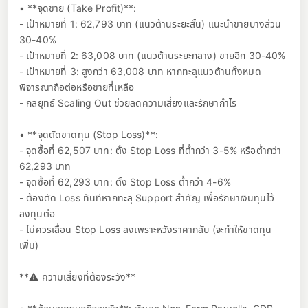
• **จุดขาย (Take Profit)**:
- เป้าหมายที่ 1: 62,793 บาท (แนวต้านระยะสั้น) แนะนำขายบางส่วน
30-40%
- เป้าหมายที่ 2: 63,008 บาท (แนวต้านระยะกลาง) ขายอีก 30-40%
- เป้าหมายที่ 3: สูงกว่า 63,008 บาท หากทะลุแนวต้านทั้งหมด
พิจารณาถือต่อหรือขายที่เหลือ
- กลยุทธ์ Scaling Out ช่วยลดความเสี่ยงและรักษากำไร
• **จุดตัดขาดทุน (Stop Loss)**:
- จุดซื้อที่ 62,507 บาท: ตั้ง Stop Loss ที่ต่ำกว่า 3-5% หรือต่ำกว่า
62,293 บาท
- จุดซื้อที่ 62,293 บาท: ตั้ง Stop Loss ต่ำกว่า 4-6%
- ต้องตัด Loss ทันทีหากทะลุ Support สำคัญ เพื่อรักษาเงินทุนไว้
ลงทุนต่อ
- ไม่ควรเลื่อน Stop Loss ลงเพราะหวังราคากลับ (จะทำให้ขาดทุน
เพิ่ม)
**⚠️ ความเสี่ยงที่ต้องระวัง**